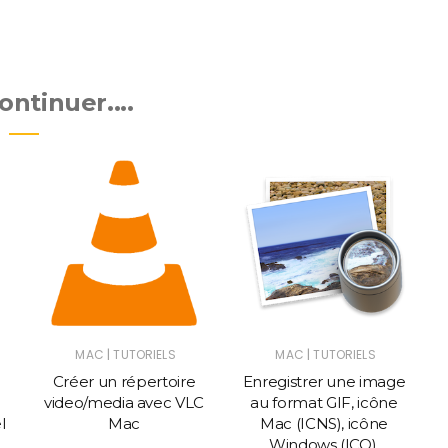
ntinuer....
|
|
MAC
TUTORIELS
MAC
TUTORIELS
Créer un répertoire
Enregistrer une image
video/media avec VLC
au format GIF, icône
l
Mac
Mac (ICNS), icône
Windows (ICO),