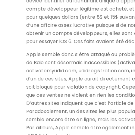
device identifier ou identifiant unique d’appar
compte développeur légitime est acheté, et 
pour quelques dollars (entre 8$ et 15$ suivant 
d’une affaire assez lucrative puisque si de
obtenir un compte développeurs, elles sont 
pour essayer iOS 6. Ces faits avaient été dé
Apple semble donc s’être attaqué au problèm
de Baio sont désormais inaccessibles (activ
activatemyudid.com, udidregistration.com, in
d’un de ces sites, Apple aurait directement
soit bloqué pour violation de copyright. Cepe
que ces ventes ne violent en rien les condi
D’autres sites indiquent que c’est l’article de
Paradoxalement, un des sites les plus popul
semble encore être en ligne, mais les activat
Par ailleurs, Apple semble être également in