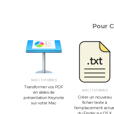
Pour Co
|
MAC
TUTORIELS
Transformer vos PDF
|
IELS
MAC
TUTORIELS
en slides de
e image
Créer un nouveau
présentation Keynote
, icône
fichier texte à
sur votre Mac
icône
l’emplacement actue
CO),
du Finder sur OS X