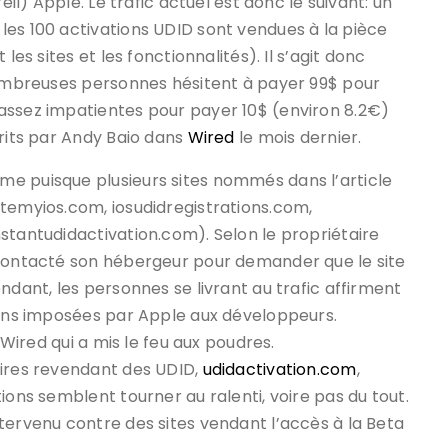
eil) Apple. Le trafic actuel est donc le suivant: un
les 100 activations UDID sont vendues à la pièce
les sites et les fonctionnalités). Il s’agit donc
 nombreuses personnes hésitent à payer 99$ pour
assez impatientes pour payer 10$ (environ 8.2€)
crits par Andy Baio dans
Wired
le mois dernier.
e puisque plusieurs sites nommés dans l’article
atemyios.com, iosudidregistrations.com,
stantudidactivation.com). Selon le propriétaire
 contacté son hébergeur pour demander que le site
ndant, les personnes se livrant au trafic affirment
tions imposées par Apple aux développeurs.
 Wired qui a mis le feu aux poudres.
aires revendant des UDID,
udidactivation.com
,
ions semblent tourner au ralenti, voire pas du tout.
tervenu contre des sites vendant l’accès à la Beta