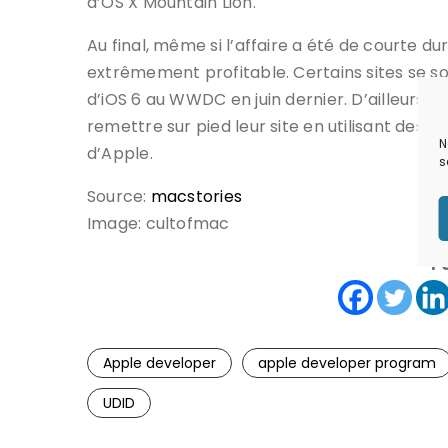
d’OS X Mountain Lion.
Au final, même si l’affaire a été de courte d
extrêmement profitable. Certains sites se s
d’iOS 6 au WWDC en juin dernier. D’ailleurs, c
remettre sur pied leur site en utilisant des m
N
d’Apple.
s
Source:
macstories
Image: cultofmac
P
Apple developer
apple developer program
UDID