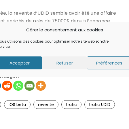
urée, la revente d’UDID semble avoir été une affaire
ont enrichis de près de 75000$ depuis l’annonce
ertains propriétaires de sites ont déclaré vouloir
Gérer le consentement aux cookies
oyens pour mieux résister à la politique actuelle
ous utilisons des cookies pour optimiser notre site web et notre
ervice.
Accepter
Refuser
Préférences
artager:
iOS beta
revente
trafic
trafic UDID