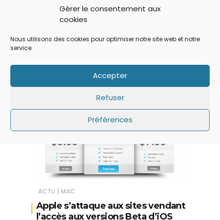
version Beta d’iOS 6, on tombe parfois
Gérer le consentement aux
cookies
sur des surprises. L’arrivée de la
version 4.3 de l’application Twitter
Nous utilisons des cookies pour optimiser notre site web et notre
officielle pour iPhone vient d’être
service.
découverte de cette façon.
Accepter
LIRE...
Refuser
Préférences
|
ACTU
MAC
Apple s’attaque aux sites vendant
l’accès aux versions Beta d’iOS