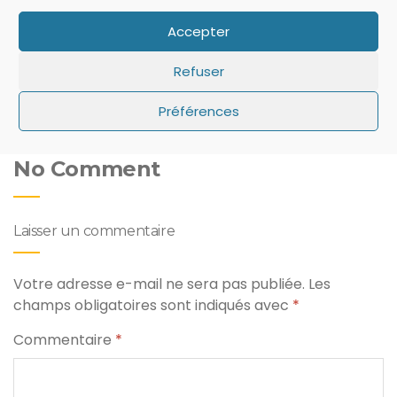
Désactiver le raccourci
Apple sort OS X 10.9.2 et
Accepter
clavier Pomme + Q (CMD
corrige la faille SSL: à vos
+ Q) pour quitter les
mises à jour !
Refuser
applications sur son Mac
Préférences
No Comment
Laisser un commentaire
Votre adresse e-mail ne sera pas publiée.
Les
champs obligatoires sont indiqués avec
*
Commentaire
*