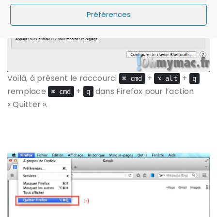
Préférences
Voilà, à présent le raccourci
+
+
⌘ cmd
⌥ alt
q
remplace
+
dans Firefox pour l’action
⌘ cmd
q
« Quitter ».