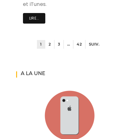
et iTunes.
LIRE...
1
2
3
…
42
SUIV.
A LA UNE