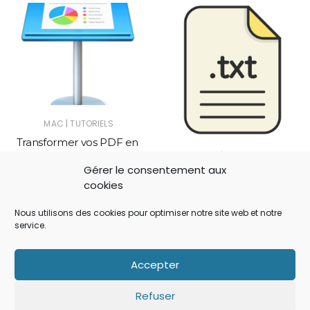
|
MAC
TUTORIELS
Transformer vos PDF en
|
MAC
TUTORIELS
slides de présentation
Gérer le consentement aux
Keynote sur votre Mac
Créer un nouveau fichier
cookies
texte à l’emplacement
actuel du Finder sur OS X
Nous utilisons des cookies pour optimiser notre site web et notre
service.
Accepter
Refuser
No Comment