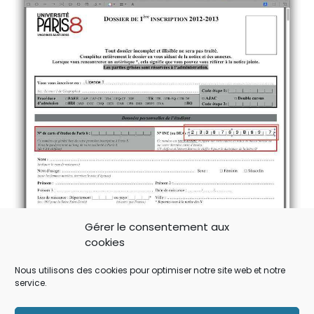
Gérer le consentement aux
cookies
Nous utilisons des cookies pour optimiser notre site web et notre
Si vous devez entrer des chiffes dans une section à
service.
cases comme dans l’image ci-dessus, le principe
reste le même. Vous dessinez un rectangle autour