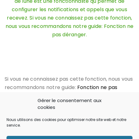
de lune est une fonctionnalité qu permet de
configurer les notifications et appels que vous
recevez. Si vous ne connaissez pas cette fonction,
nous vous recommandons notre guide: Fonction ne
pas déranger.
Si vous ne connaissez pas cette fonction, nous vous
recommandons notre guide:
Fonction ne pas
déranger
.
Gérer le consentement aux
cookies
Nous utilisons des cookies pour optimiser notre site web et notre
service.
Un indicateur de fonction téléphonique: le renvoi
d’appel. S’affiche lorsque vous avez programmé un