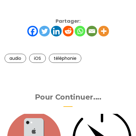
Partager:
audio
iOS
téléphonie
Pour Continuer....