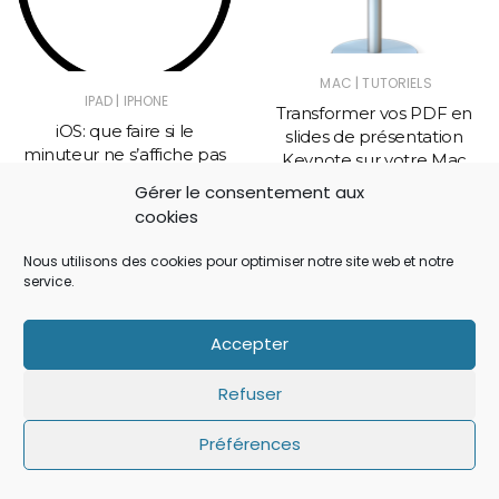
|
MAC
TUTORIELS
|
IPAD
IPHONE
Transformer vos PDF en
iOS: que faire si le
slides de présentation
minuteur ne s’affiche pas
Keynote sur votre Mac
sur l’écran de verrouillage
Gérer le consentement aux
?
cookies
Nous utilisons des cookies pour optimiser notre site web et notre
service.
No Comment
Accepter
Refuser
Laisser un commentaire
Préférences
Votre adresse e-mail ne sera pas publiée.
Les
champs obligatoires sont indiqués avec
*