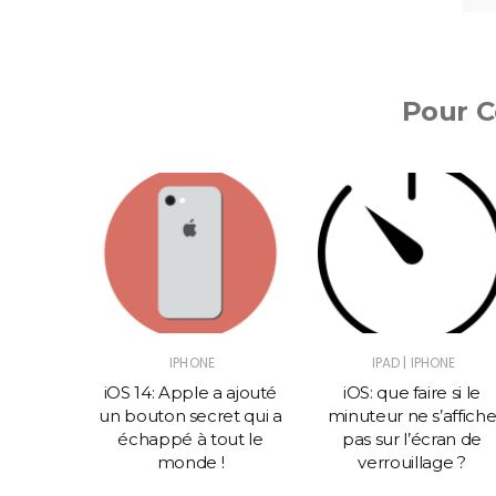
Pour Co
|
IPHONE
IPAD
IPHONE
RIELS
iOS 14: Apple a ajouté
iOS: que faire si le
un bouton secret qui a
minuteur ne s’affich
rôler
échappé à tout le
pas sur l’écran de
a LED sur
monde !
verrouillage ?
che