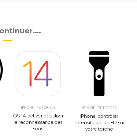
ntinuer....
|
IPHONE
TUTORIELS
|
IPHONE
TUTORIELS
e
iOS 14: activer et utiliser
iPhone: contrôler
la reconnaissance des
l’intensité de la LED sur
sons
votre torche