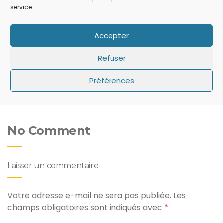
service.
Accepter
|
IPHONE
IPAD
IPHONE
iOS 14: Apple a ajouté un
iOS: que faire si le
Refuser
bouton secret qui a
minuteur ne s’affiche pas
échappé à tout le monde
sur l’écran de verrouillage
Préférences
!
?
No Comment
Laisser un commentaire
Votre adresse e-mail ne sera pas publiée.
Les
champs obligatoires sont indiqués avec
*