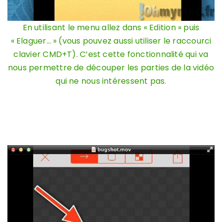
En utilisant le menu allez dans « Edition » puis
« Elaguer… » (vous pouvez aussi utiliser le raccourci
clavier CMD+T). C’est cette fonctionnalité qui va
nous permettre de découper les parties de la vidéo
qui ne nous intéressent pas.