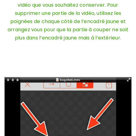
vidéo que vous souhaitez conserver. Pour
supprimer une partie de la vidéo, utilisez les
poignées de chaque côté de l’encadré jaune et
arrangez vous pour que la partie à couper ne soit
plus dans l’encadré jaune mais à l’extérieur.