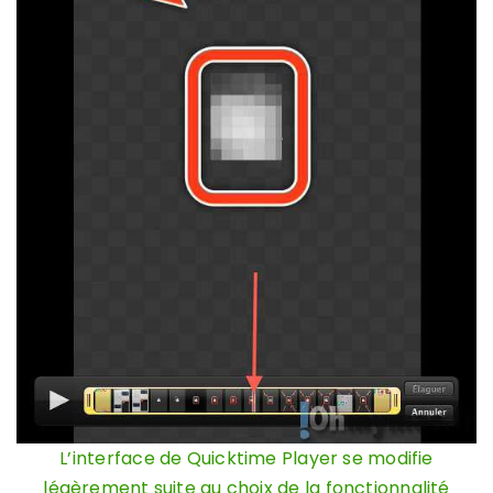
L’interface de Quicktime Player se modifie
légèrement suite au choix de la fonctionnalité