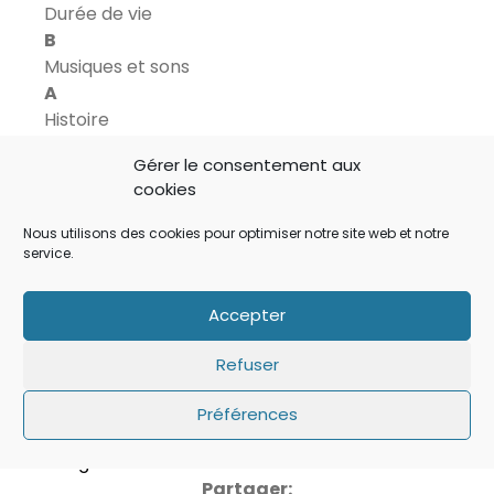
Durée de vie
B
Musiques et sons
A
Histoire
–
Gérer le consentement aux
Notre note
cookies
15/20
Nous utilisons des cookies pour optimiser notre site web et notre
Un bon jeu d’adresse/réflexion à l’ambiance
service.
mystérieuse et à l’esthétique parfaite.
Accepter
Disponible sur: iPhone, iPad, iPod Touch.
Refuser
Prix
Préférences
3,59 €
Télécharger
Partager: