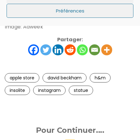
Préférences
Source:
Adweek
Image: Adweek
Partager:
apple store
david beckham
h&m
insolite
instagram
statue
Pour Continuer....