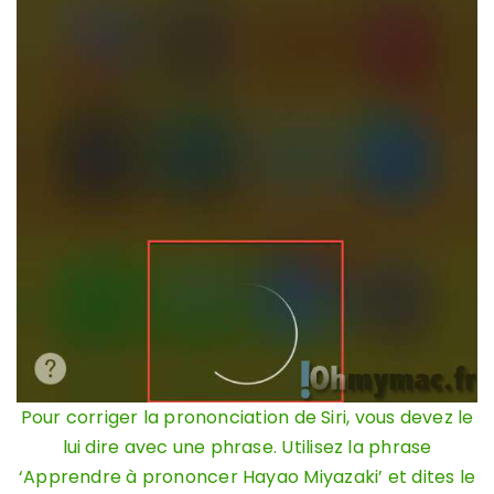
Pour corriger la prononciation de Siri, vous devez le
lui dire avec une phrase. Utilisez la phrase
‘Apprendre à prononcer Hayao Miyazaki’ et dites le