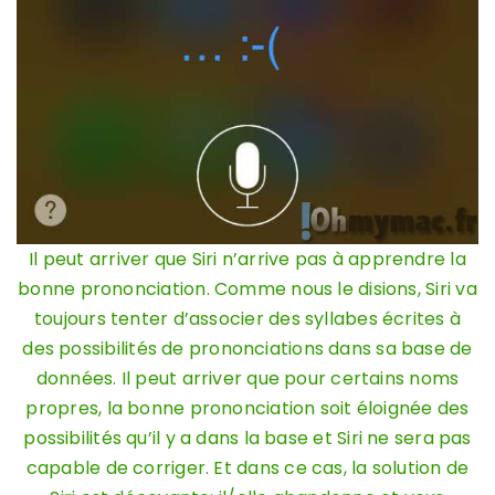
Il peut arriver que Siri n’arrive pas à apprendre la
bonne prononciation. Comme nous le disions, Siri va
toujours tenter d’associer des syllabes écrites à
des possibilités de prononciations dans sa base de
données. Il peut arriver que pour certains noms
propres, la bonne prononciation soit éloignée des
possibilités qu’il y a dans la base et Siri ne sera pas
capable de corriger. Et dans ce cas, la solution de