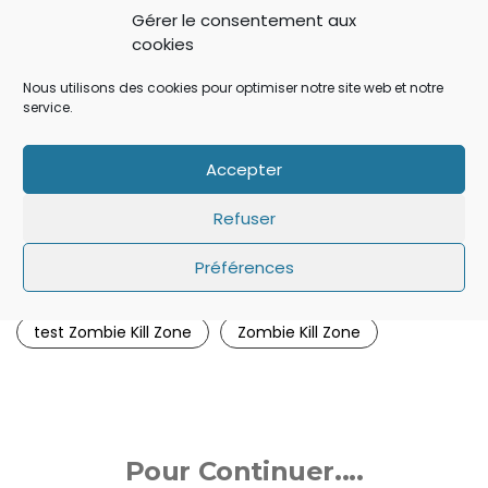
Gérer le consentement aux
Partager:
cookies
Nous utilisons des cookies pour optimiser notre site web et notre
service.
iPad
iPhone
ipod touch
jeu
Accepter
jeu ipad
jeu iphone
jeu ipod touch
Refuser
test
test jeu iPad
test jeu iPhone
Préférences
test jeu iPod Touch
test jeu Zombie Kill Zone
test Zombie Kill Zone
Zombie Kill Zone
Pour Continuer....