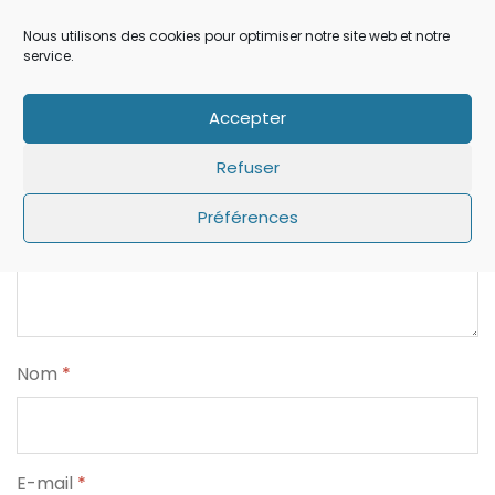
Votre adresse e-mail ne sera pas publiée.
Les
Nous utilisons des cookies pour optimiser notre site web et notre
champs obligatoires sont indiqués avec
*
service.
Commentaire
*
Accepter
Refuser
Préférences
Nom
*
E-mail
*