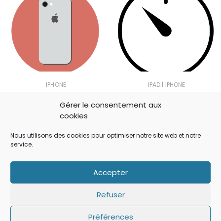
|
IPHONE
IPAD
IPHONE
iOS 14: Apple a ajouté un
iOS: que faire si le
Gérer le consentement aux
bouton secret qui a
minuteur ne s’affiche pas
cookies
échappé à tout le monde
sur l’écran de verrouillage
!
?
Nous utilisons des cookies pour optimiser notre site web et notre
service.
Accepter
No Comment
Refuser
Préférences
Laisser un commentaire