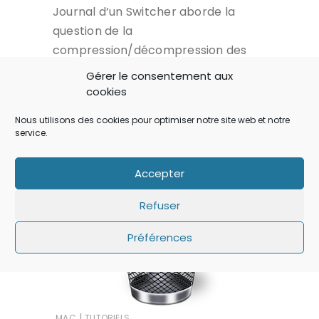
Journal d’un Switcher aborde la
question de la
compression/décompression des
fichiers dans le format RAR pour
Gérer le consentement aux
essayer de copier les fonctionnalités
cookies
de WinRAR sur Windows.
Nous utilisons des cookies pour optimiser notre site web et notre
service.
LIRE...
Accepter
Refuser
Préférences
|
MAC
TUTORIELS