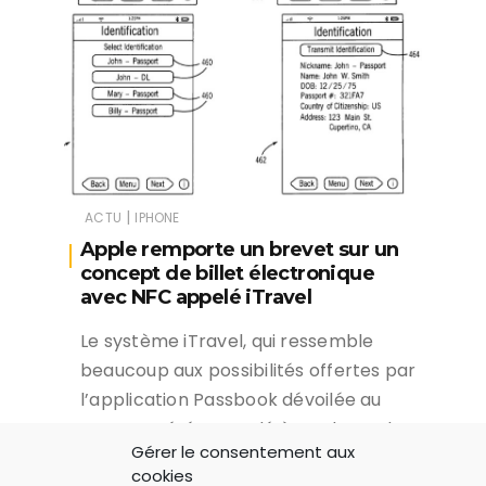
|
ACTU
IPHONE
Apple remporte un brevet sur un
concept de billet électronique
avec NFC appelé iTravel
Le système iTravel, qui ressemble
beaucoup aux possibilités offertes par
l’application Passbook dévoilée au
WWDC, a été accordé à Apple par le
Gérer le consentement aux
bureau chargé de la propriété
cookies