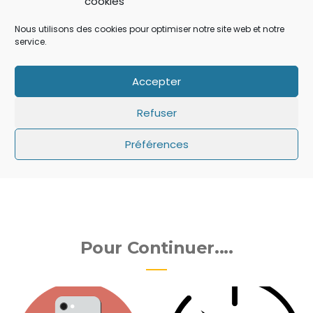
cookies
Source:
9to5mac
Nous utilisons des cookies pour optimiser notre site web et notre
service.
Image: 9to5mac
Partager:
Accepter
Refuser
Préférences
iOS 6
ios 6 beta 4
Pour Continuer....