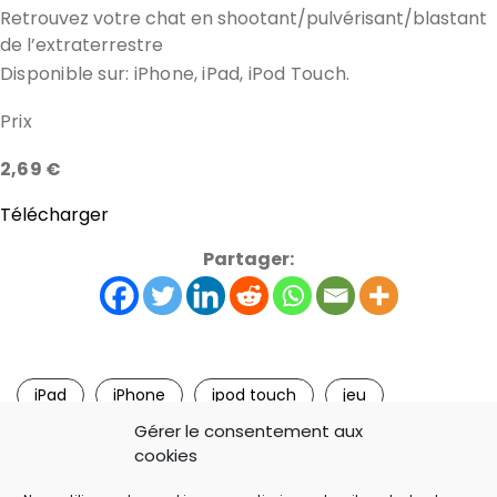
Retrouvez votre chat en shootant/pulvérisant/blastant
de l’extraterrestre
Disponible sur: iPhone, iPad, iPod Touch.
Prix
2,69 €
Télécharger
Partager:
iPad
iPhone
ipod touch
jeu
Gérer le consentement aux
jeu ipad
jeu iphone
jeu ipod touch
cookies
Monster Shooter: The Lost Levels
test