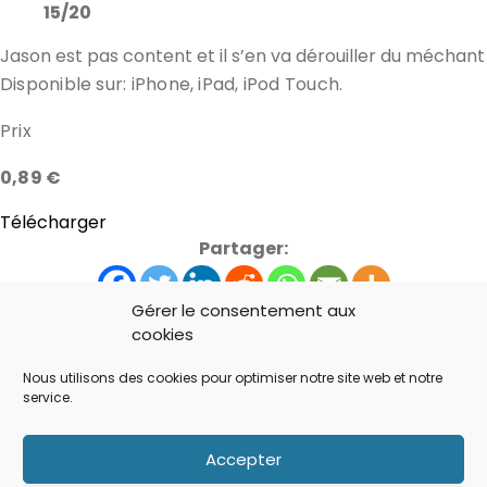
15/20
Jason est pas content et il s’en va dérouiller du méchant
Disponible sur: iPhone, iPad, iPod Touch.
Prix
0,89 €
Télécharger
Partager:
Gérer le consentement aux
cookies
Nous utilisons des cookies pour optimiser notre site web et notre
jeux ipad
jeux iPhone
jeux ipod touch
service.
lock n load
test
Accepter