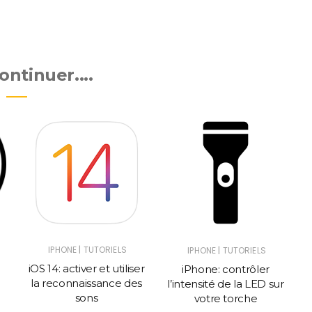
ntinuer....
|
IPHONE
TUTORIELS
|
IPHONE
TUTORIELS
e
iOS 14: activer et utiliser
iPhone: contrôler
la reconnaissance des
l’intensité de la LED sur
sons
votre torche