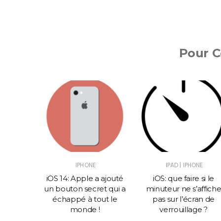
Pour Co
|
IPHONE
IPAD
IPHONE
RIELS
iOS 14: Apple a ajouté
iOS: que faire si le
un bouton secret qui a
minuteur ne s’affich
rôler
échappé à tout le
pas sur l’écran de
a LED sur
monde !
verrouillage ?
che