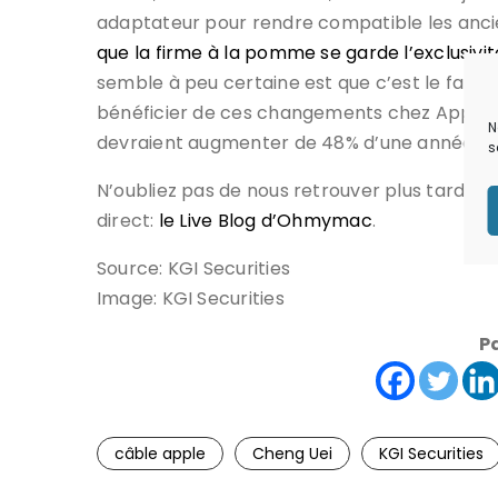
adaptateur pour rendre compatible les anci
que la firme à la pomme se garde l’exclusiv
semble à peu certaine est que c’est le fabric
bénéficier de ces changements chez Apple. 
N
devraient augmenter de 48% d’une année sur
s
N’oubliez pas de nous retrouver plus tard po
direct:
le Live Blog d’Ohmymac
.
Source: KGI Securities
Image: KGI Securities
P
câble apple
Cheng Uei
KGI Securities