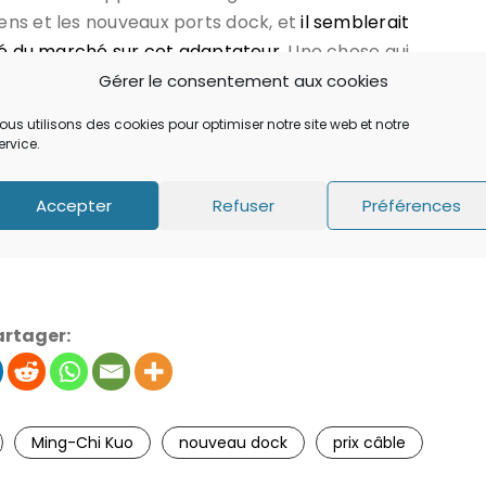
ens et les nouveaux ports dock, et
il semblerait
ité du marché sur cet adaptateur
. Une chose qui
ant de câbles Cheng Uei qui devrait le plus
Gérer le consentement aux cookies
Selon Kuo, les ventes de câbles Cheng Uei
ous utilisons des cookies pour optimiser notre site web et notre
 l’autre.
ervice.
ur l’événement qui dévoilera le prochain iPhone en
Accepter
Refuser
Préférences
artager:
Ming-Chi Kuo
nouveau dock
prix câble