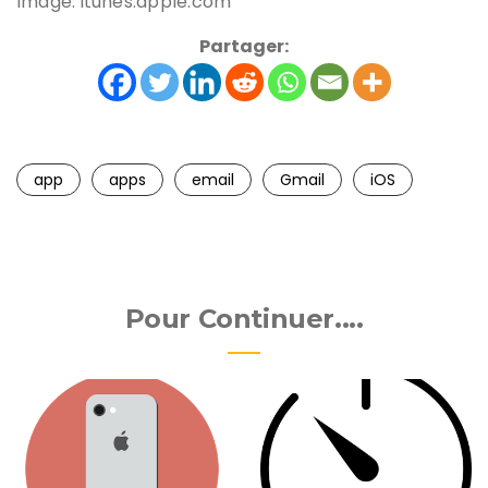
Image: itunes.apple.com
Partager:
app
apps
email
Gmail
iOS
Pour Continuer....