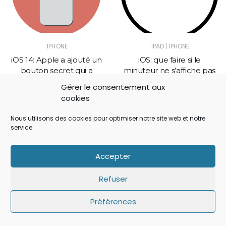
|
IPHONE
IPAD
IPHONE
iOS 14: Apple a ajouté un
iOS: que faire si le
bouton secret qui a
minuteur ne s’affiche pas
échappé à tout le monde
sur l’écran de verrouillage
Gérer le consentement aux
!
?
cookies
Nous utilisons des cookies pour optimiser notre site web et notre
service.
No Comment
Accepter
Refuser
Laisser un commentaire
Préférences
Votre adresse e-mail ne sera pas publiée.
Les
champs obligatoires sont indiqués avec
*