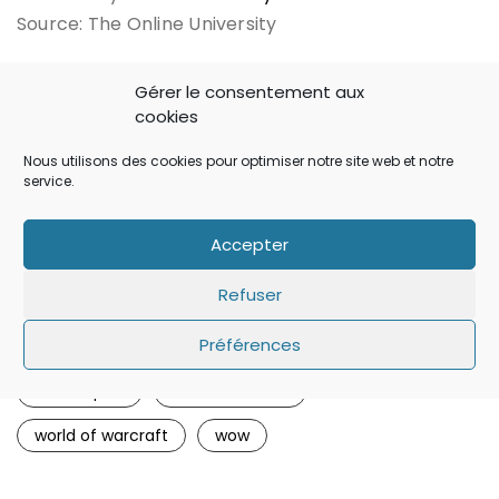
Source: The Online University
Image: The Online University
Gérer le consentement aux
cookies
Nous utilisons des cookies pour optimiser notre site web et notre
Partager:
service.
Accepter
Refuser
amour
chiffres
étude
jeu en lgne
Préférences
mmorpg
rencontre
Réseaux sociaux
statistiques
vie amoureuse
world of warcraft
wow