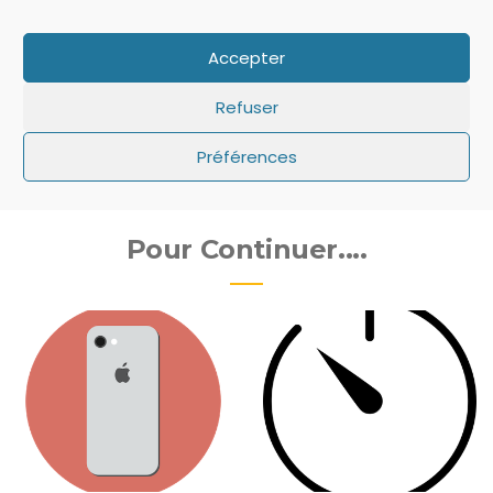
jeu ipad
jeu iphone
test
Accepter
test Devine Qui c'est!
test jeu Devine Qui c'est!
Refuser
test jeu iPad
test jeu iPhone
Préférences
Pour Continuer....