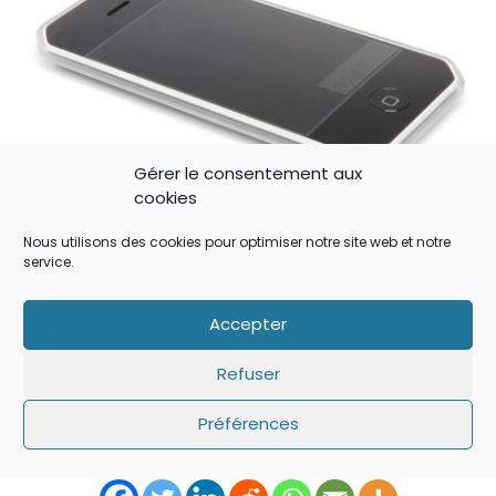
Gérer le consentement aux
cookies
Nous utilisons des cookies pour optimiser notre site web et notre
Vous pouvez retrouver l’ensemble des images et
service.
modèles dans l’article de The Verge (en anglais):
iPad with kickstand and other ‘highly confidential’
Accepter
prototypes revealed in court documents
Refuser
Source:
The Verge
Image: The Verge
Préférences
Partager: