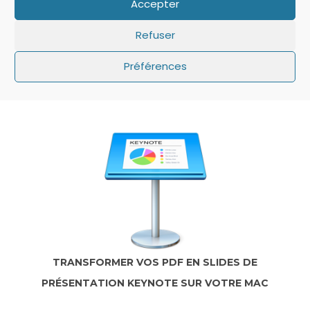
Accepter
Refuser
Préférences
IOS: QUE FAIRE SI LE MINUTEUR NE S’AFFICHE
PAS SUR L’ÉCRAN DE VERROUILLAGE ?
TRANSFORMER VOS PDF EN SLIDES DE
PRÉSENTATION KEYNOTE SUR VOTRE MAC