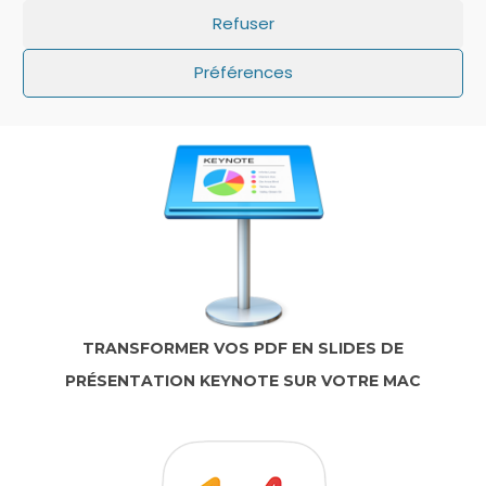
Refuser
IOS: QUE FAIRE SI LE MINUTEUR NE S’AFFICHE
Préférences
PAS SUR L’ÉCRAN DE VERROUILLAGE ?
TRANSFORMER VOS PDF EN SLIDES DE
PRÉSENTATION KEYNOTE SUR VOTRE MAC