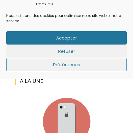
cookies
(iGenius)
Nous utilisons des cookies pour optimiser notre site web et notre
Un pas à pas iGenius pour apprendre à
service.
déplacer et organiser les applications
sur son iPhone ou de son iPad.
Accepter
LIRE...
Refuser
Préférences
A LA UNE