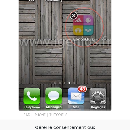
|
|
IPAD
IPHONE
TUTORIELS
Comment déplacer et organiser
Gérer le consentement aux
les applications sur son iPhone ?