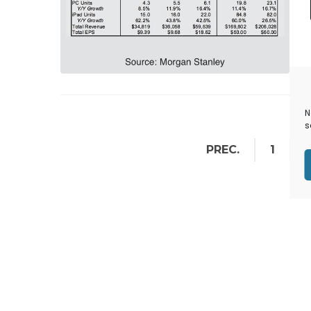
N
s
PREC.
1