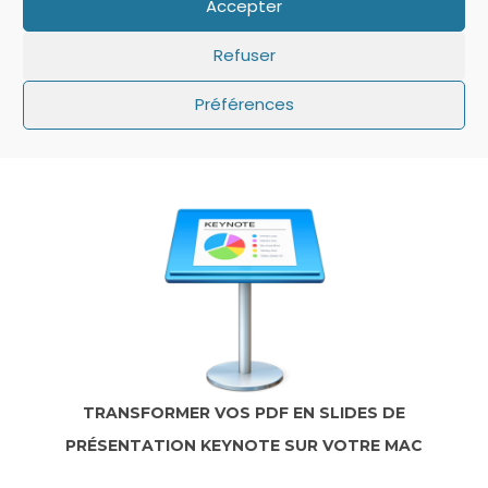
Accepter
Refuser
Préférences
IOS: QUE FAIRE SI LE MINUTEUR NE S’AFFICHE
PAS SUR L’ÉCRAN DE VERROUILLAGE ?
TRANSFORMER VOS PDF EN SLIDES DE
PRÉSENTATION KEYNOTE SUR VOTRE MAC