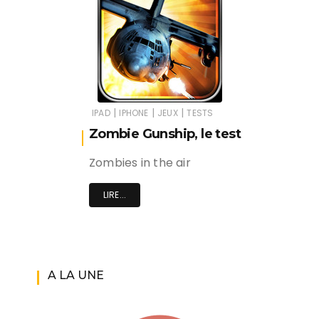
|
|
|
IPAD
IPHONE
JEUX
TESTS
Zombie Gunship, le test
Zombies in the air
LIRE...
A LA UNE