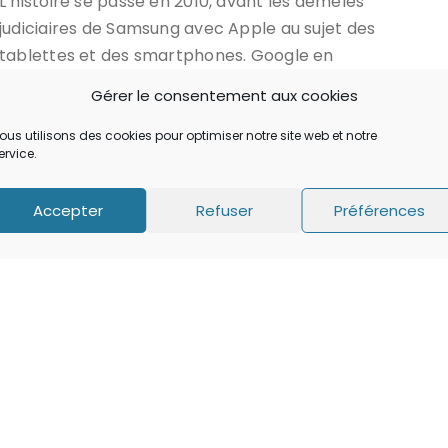
L’histoire se passe en 2010, avant les démêlés
judiciaires de Samsung avec Apple au sujet des
tablettes et des smartphones. Google en
observateur attentif du marché, prévient la
Gérer le consentement aux cookies
société Sud-Coréenne qui va lancer ses appareils
sous Android.
ous utilisons des cookies pour optimiser notre site web et notre
ervice.
LIRE...
Accepter
Refuser
Préférences