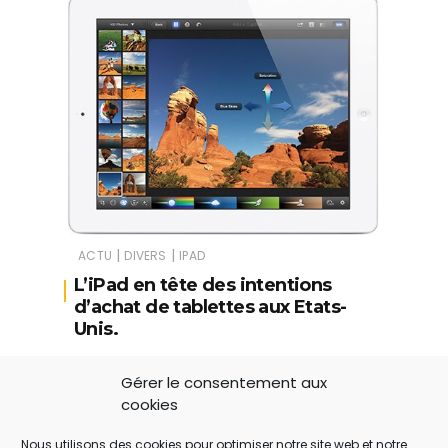
|
|
ACTU
DIVERS
IPAD
L’iPad en tête des intentions
d’achat de tablettes aux Etats-
Unis.
D’après une étude auprès de 3000
Gérer le consentement aux
consommateurs américains
cookies
interrogés sur leur intention d’achat
Nous utilisons des cookies pour optimiser notre site web et notre