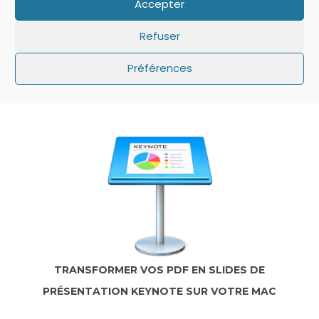
Accepter
Refuser
Préférences
IOS: QUE FAIRE SI LE MINUTEUR NE S’AFFICHE
PAS SUR L’ÉCRAN DE VERROUILLAGE ?
TRANSFORMER VOS PDF EN SLIDES DE
PRÉSENTATION KEYNOTE SUR VOTRE MAC