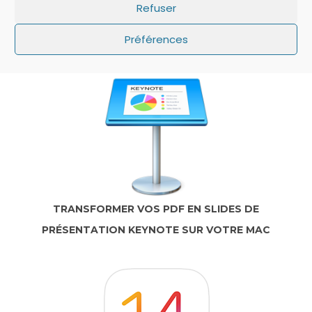
Refuser
IOS: QUE FAIRE SI LE MINUTEUR NE S’AFFICHE
PAS SUR L’ÉCRAN DE VERROUILLAGE ?
Préférences
TRANSFORMER VOS PDF EN SLIDES DE
PRÉSENTATION KEYNOTE SUR VOTRE MAC