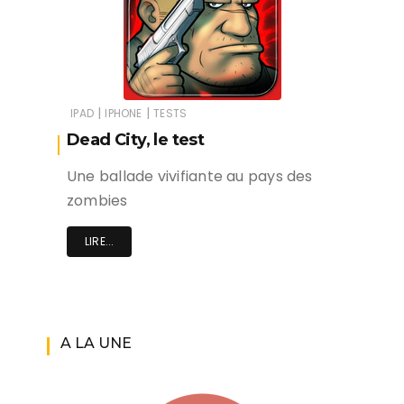
|
|
IPAD
IPHONE
TESTS
Dead City, le test
Une ballade vivifiante au pays des
zombies
LIRE...
A LA UNE