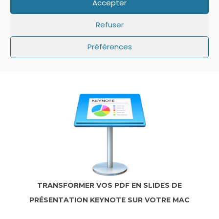
Accepter
Refuser
Préférences
IOS: QUE FAIRE SI LE MINUTEUR NE S’AFFICHE
PAS SUR L’ÉCRAN DE VERROUILLAGE ?
TRANSFORMER VOS PDF EN SLIDES DE
PRÉSENTATION KEYNOTE SUR VOTRE MAC