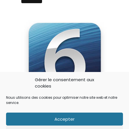
Gérer le consentement aux
cookies
Nous utilisons des cookies pour optimiser notre site web et notre
service.
|
|
ACTU
IPAD
IPHONE
iOS 6: des avancés en termes de
Accepter
confidentialité des données