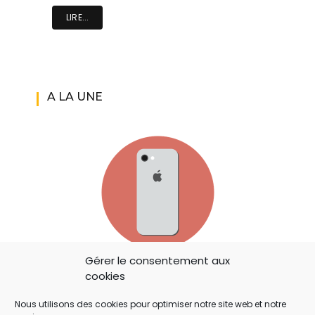
LIRE...
A LA UNE
Gérer le consentement aux
IOS 14: APPLE A AJOUTÉ UN BOUTON
cookies
SECRET QUI A ÉCHAPPÉ À TOUT LE MONDE !
Nous utilisons des cookies pour optimiser notre site web et notre