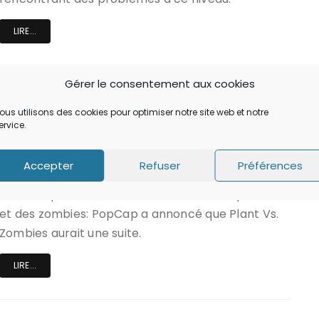
LIRE...
Gérer le consentement aux cookies
|
|
|
ACTU
IPAD
IPHONE
MAC
ous utilisons des cookies pour optimiser notre site web et notre
Plants Vs. Zombies 2 est
ervice.
annoncé pour l’année prochaine
Accepter
Refuser
Préférences
Voici une nouvelle qui ravira les fans de ce Tower
Defense particulier où les héros sont des plantes
et des zombies: PopCap a annoncé que Plant Vs.
Zombies aurait une suite.
LIRE...