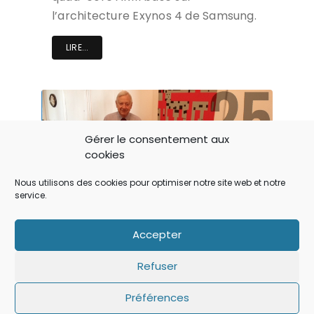
l’architecture Exynos 4 de Samsung.
LIRE...
Gérer le consentement aux
cookies
Nous utilisons des cookies pour optimiser notre site web et notre
service.
Accepter
ACTU
Le minitel aurait inspiré Steve Jobs
Refuser
(video)
Préférences
Selon Gérard Théry, un des pères du